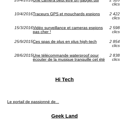
clics
10/4/2016
Traceurs GPS et mouchards espions
2 422
clics
15/3/2016
Vidéo surveillance et cameras espions
2 598
pas cher !
clics
25/9/2015
Ces spas de plus en plus high-tech
2 854
clics
28/6/2015
Une télécommande waterproof pour
2 838
écouter de la musique tranquille cet été
clics
Hi Tech
Le portail de passionné de...
Geek Land