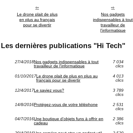
Le drone plait de plus
Nos gadgets
en plus au français
indispensables à tout
pour se divertir
travailleur de
l'informatique
Les dernières publications "Hi Tech"
27/4/2018
Nos gadgets indispensables à tout
7 034
travailleur de l'informatique
clics
01/10/2017
Le drone plait de plus en plus au
4 013
français pour se divertir
clics
12/4/2017
Le saviez vous?
3 789
clics
14/8/2016
Protégez-vous de votre téléphone
2 531
clics
04/7/2016
Une boutique d’objets funs à offrir en
2 386
cadeau
clics
20/4/2016
Une caméra peut etre un gadget util
2 520