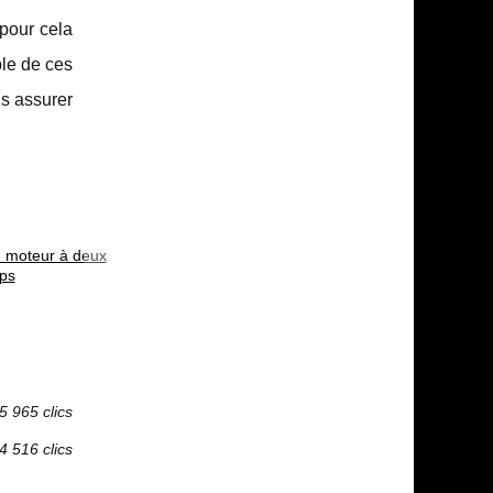
 pour cela
ble de ces
us assurer
du moteur à deux
mps
5 965 clics
4 516 clics