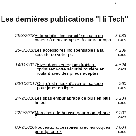
7
Les dernières publications "Hi Tech"
25/8/2018
Automobile : les caractéristiques du
5 983
moteur à deux temps et à quatre temps
clics
25/6/2018
Les accessoires indispensables à la
4 239
sécurité de votre pc
clics
14/11/2017
Hiver dans les régions froides :
4 524
optimisez votre sécurité routière en
clics
roulant avec des pneus adaptés !
03/10/2017
Oui, c'est mieux d'avoir un casque
4 360
pour jouer en ligne !
clics
24/9/2016
Les spas empuriabraba de plus en plus
5 234
hi-tech
clics
22/9/2016
Mon choix de housse pour mon Iphone
3 201
7
clics
03/9/2016
Nouveaux accessoires avec les coques
3 084
pour Iphone 7
clics