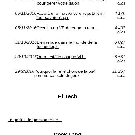
pour gérer votre salon
clics
06/11/2016
Face à une mauvaise e-reputation il
4 170
faut savoir réagir
clics
05/11/2016
Occulus ou VR dites-nous tout !
4 407
clics
31/10/2016
Bienvenue dans le monde de la
5 027
technologie
clics
20/10/2016
On a testé le casque VR !
8 531
clics
29/9/2016
Pourquoi faire le choix de la ps4
11 257
comme console de jeux
clics
Hi Tech
Le portail de passionné de...
Geek Land