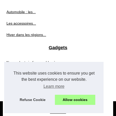
Automobile : les...
Les accessoires...
Hiver dans les régions...
Gadgets
Nos gadgets indispensables à...
This website uses cookies to ensure you get
Petit gadget sympa, le...
the best experience on our website.
Le drone plait de plus en...
Learn more
Refuse Cookie
Allow cookies
© 2026
Hi-tech.xyz
|
Plan du site
|
Cookies Policy
|
RSS
future-tech