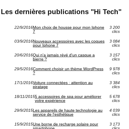
Les dernières publications "Hi Tech"
22/9/2016
Mon choix de housse pour mon Iphone
3 200
7
clics
03/9/2016
Nouveaux accessoires avec les coques
3 084
pour Iphone 7
clics
20/6/2016
Qui n'a jamais révé d'un casque a
3 157
bierre ?
clics
29/5/2016
Comment choisir un thème WordPress
9 978
?
clics
17/1/2016
Voiture connectées : attention au
3 384
piratage
clics
18/11/2015
5 accessoires de spa pour améliorer
5 678
votre expérience
clics
29/9/2015
Les appareils de haute technologie au
4 039
service de l'esthétique
clics
15/9/2015
Une borne de recharge solaire pour
3 173
smartphone
clics