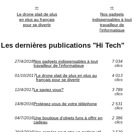
Le drone plait de plus
Nos gadgets
en plus au français
indispensables à tout
pour se divertir
travailleur de
l'informatique
Les dernières publications "Hi Tech"
27/4/2018
Nos gadgets indispensables à tout
7 034
travailleur de l'informatique
clics
01/10/2017
Le drone plait de plus en plus au
4 013
français pour se divertir
clics
12/4/2017
Le saviez vous?
3 789
clics
14/8/2016
Protégez-vous de votre téléphone
2 531
clics
04/7/2016
Une boutique d’objets funs à offrir en
2 386
cadeau
clics
20/4/2016
Une caméra peut etre un gadget util
2 520