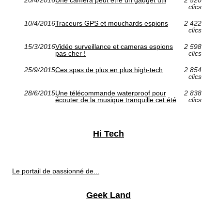
clics
10/4/2016
Traceurs GPS et mouchards espions
2 422
clics
15/3/2016
Vidéo surveillance et cameras espions
2 598
pas cher !
clics
25/9/2015
Ces spas de plus en plus high-tech
2 854
clics
28/6/2015
Une télécommande waterproof pour
2 838
écouter de la musique tranquille cet été
clics
Hi Tech
Le portail de passionné de...
Geek Land