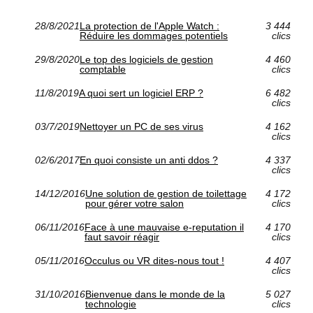
28/8/2021
La protection de l'Apple Watch :
3 444
Réduire les dommages potentiels
clics
29/8/2020
Le top des logiciels de gestion
4 460
comptable
clics
11/8/2019
A quoi sert un logiciel ERP ?
6 482
clics
03/7/2019
Nettoyer un PC de ses virus
4 162
clics
02/6/2017
En quoi consiste un anti ddos ?
4 337
clics
14/12/2016
Une solution de gestion de toilettage
4 172
pour gérer votre salon
clics
06/11/2016
Face à une mauvaise e-reputation il
4 170
faut savoir réagir
clics
05/11/2016
Occulus ou VR dites-nous tout !
4 407
clics
31/10/2016
Bienvenue dans le monde de la
5 027
technologie
clics