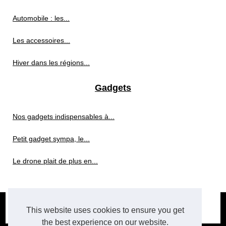
Automobile : les...
Les accessoires...
Hiver dans les régions...
Gadgets
Nos gadgets indispensables à...
Petit gadget sympa, le...
Le drone plait de plus en...
© 2026
Hi-tech.xyz
|
Plan du site
|
Cookies Policy
|
RSS
This website uses cookies to ensure you get
future-tech
the best experience on our website.