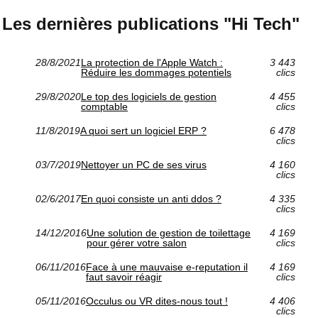
Les dernières publications "Hi Tech"
28/8/2021
La protection de l'Apple Watch :
3 443
Réduire les dommages potentiels
clics
29/8/2020
Le top des logiciels de gestion
4 455
comptable
clics
11/8/2019
A quoi sert un logiciel ERP ?
6 478
clics
03/7/2019
Nettoyer un PC de ses virus
4 160
clics
02/6/2017
En quoi consiste un anti ddos ?
4 335
clics
14/12/2016
Une solution de gestion de toilettage
4 169
pour gérer votre salon
clics
06/11/2016
Face à une mauvaise e-reputation il
4 169
faut savoir réagir
clics
05/11/2016
Occulus ou VR dites-nous tout !
4 406
clics