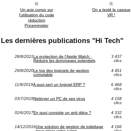
Un avis conso sur
On a testé le casque
l'utilisation du code
VR !
réduction
Priceminister
Les dernières publications "Hi Tech"
28/8/2021
La protection de l'Apple Watch :
3 437
Réduire les dommages potentiels
clics
29/8/2020
Le top des logiciels de gestion
4 451
comptable
clics
11/8/2019
A quoi sert un logiciel ERP ?
6 468
clics
03/7/2019
Nettoyer un PC de ses virus
4 158
clics
02/6/2017
En quoi consiste un anti ddos ?
4 332
clics
14/12/2016
Une solution de gestion de toilettage
4 166
pour gérer votre salon
clics