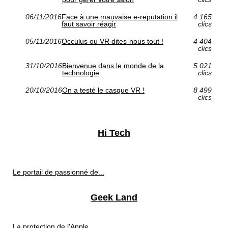
06/11/2016
Face à une mauvaise e-reputation il
4 165
faut savoir réagir
clics
05/11/2016
Occulus ou VR dites-nous tout !
4 404
clics
31/10/2016
Bienvenue dans le monde de la
5 021
technologie
clics
20/10/2016
On a testé le casque VR !
8 499
clics
Hi Tech
Le portail de passionné de...
Geek Land
La protection de l'Apple...