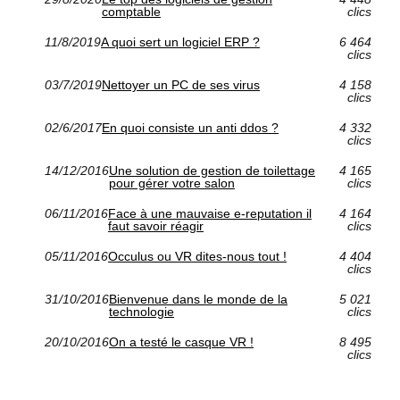
comptable
clics
11/8/2019
A quoi sert un logiciel ERP ?
6 464
clics
03/7/2019
Nettoyer un PC de ses virus
4 158
clics
02/6/2017
En quoi consiste un anti ddos ?
4 332
clics
14/12/2016
Une solution de gestion de toilettage
4 165
pour gérer votre salon
clics
06/11/2016
Face à une mauvaise e-reputation il
4 164
faut savoir réagir
clics
05/11/2016
Occulus ou VR dites-nous tout !
4 404
clics
31/10/2016
Bienvenue dans le monde de la
5 021
technologie
clics
20/10/2016
On a testé le casque VR !
8 495
clics