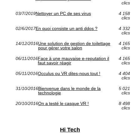
clics
03/7/2019
Nettoyer un PC de ses virus
4 158
clics
02/6/2017
En quoi consiste un anti ddos ?
4 332
clics
14/12/2016
Une solution de gestion de toilettage
4 165
pour gérer votre salon
clics
06/11/2016
Face à une mauvaise e-reputation il
4 165
faut savoir réagir
clics
05/11/2016
Occulus ou VR dites-nous tout !
4 404
clics
31/10/2016
Bienvenue dans le monde de la
5 021
technologie
clics
20/10/2016
On a testé le casque VR !
8 498
clics
Hi Tech