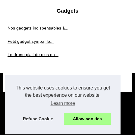
Gadgets
Nos gadgets indispensables à...
Petit gadget sympa, le...
Le drone plait de plus en...
© 2026
Hi-tech.xyz
|
Plan du site
|
Cookies Policy
|
RSS
future-tech
This website uses cookies to ensure you get
the best experience on our website.
Learn more
Refuse Cookie
Allow cookies