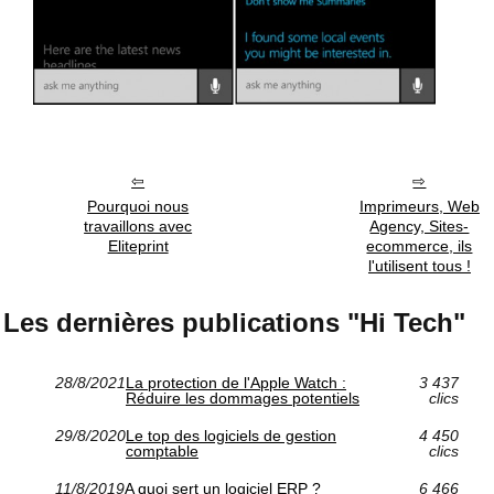
Pourquoi nous
Imprimeurs, Web
travaillons avec
Agency, Sites-
Eliteprint
ecommerce, ils
l'utilisent tous !
Les dernières publications "Hi Tech"
28/8/2021
La protection de l'Apple Watch :
3 437
Réduire les dommages potentiels
clics
29/8/2020
Le top des logiciels de gestion
4 450
comptable
clics
11/8/2019
A quoi sert un logiciel ERP ?
6 466