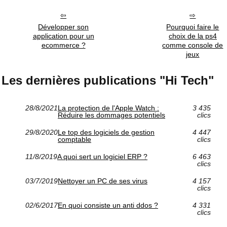
Développer son
Pourquoi faire le
application pour un
choix de la ps4
ecommerce ?
comme console de
jeux
Les dernières publications "Hi Tech"
28/8/2021
La protection de l'Apple Watch :
3 435
Réduire les dommages potentiels
clics
29/8/2020
Le top des logiciels de gestion
4 447
comptable
clics
11/8/2019
A quoi sert un logiciel ERP ?
6 463
clics
03/7/2019
Nettoyer un PC de ses virus
4 157
clics
02/6/2017
En quoi consiste un anti ddos ?
4 331
clics