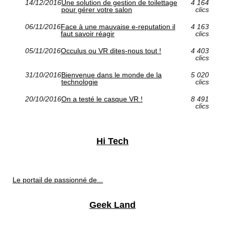
14/12/2016
Une solution de gestion de toilettage
4 164
pour gérer votre salon
clics
06/11/2016
Face à une mauvaise e-reputation il
4 163
faut savoir réagir
clics
05/11/2016
Occulus ou VR dites-nous tout !
4 403
clics
31/10/2016
Bienvenue dans le monde de la
5 020
technologie
clics
20/10/2016
On a testé le casque VR !
8 491
clics
Hi Tech
Le portail de passionné de...
Geek Land