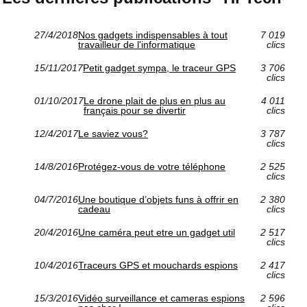
27/4/2018
Nos gadgets indispensables à tout
7 019
travailleur de l'informatique
clics
15/11/2017
Petit gadget sympa, le traceur GPS
3 706
clics
01/10/2017
Le drone plait de plus en plus au
4 011
français pour se divertir
clics
12/4/2017
Le saviez vous?
3 787
clics
14/8/2016
Protégez-vous de votre téléphone
2 525
clics
04/7/2016
Une boutique d’objets funs à offrir en
2 380
cadeau
clics
20/4/2016
Une caméra peut etre un gadget util
2 517
clics
10/4/2016
Traceurs GPS et mouchards espions
2 417
clics
15/3/2016
Vidéo surveillance et cameras espions
2 596