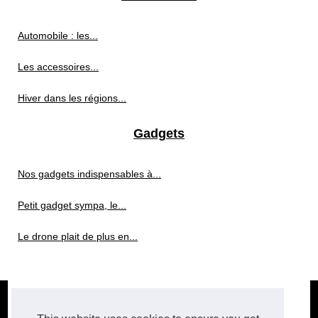
Automobile : les...
Les accessoires...
Hiver dans les régions...
Gadgets
Nos gadgets indispensables à...
Petit gadget sympa, le...
Le drone plait de plus en...
© 2026
Hi-tech.xyz
|
Plan du site
|
Cookies Policy
|
RSS
future-tech